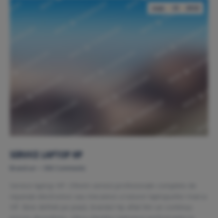
sept.
15
2010
SERVICE LAPTOP HP
Brand-uri
393 Comments
Service laptop HP. Oferim servicii profesionale complete de
reparaţii electronice sau mecanice a tuturor laptopurilor marca
HP. Bine definiti pe piaţă, brandul Hp aflat într-un continuu
proces dezvoltare, ofera clientilor laptopuri performante la