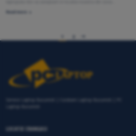
laptopului dvs va asteptam in locatia noastra din zona…
Read more
1
2
Service Laptop Bucuresti | Curatare Laptop Bucuresti | PC
Laptop Bucuresti
LOCATIE CRANGASI