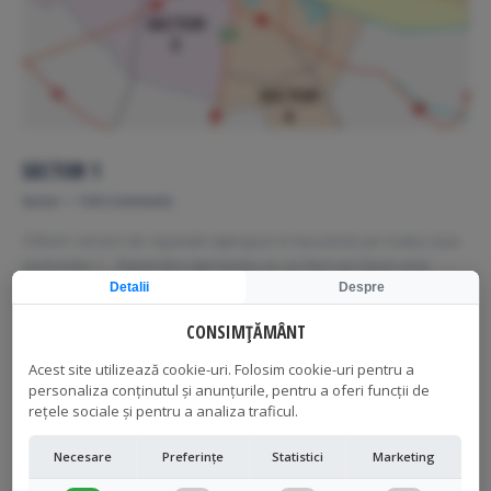
SECTOR 1
Sector
104 Comments
Oferim servicii de reparatii laptopuri in bucuresti pe toata raza
sectorului 1. Reparatia laptopului se va face pe baza unui
proces verbal de predare/primire echipament. Reparatii laptop
Detalii
Despre
sector 1 Aviatorilor, Aviaţiei, Băneasa, Bucureştii Noi,
CONSIMȚĂMÂNT
Dămăroaia, Domenii, Dorobanţi, Gara de Nord, Griviţa,
Victoriei, Floreasca, Pajura, Pipera, Primăverii, P-ţa Romană
Acest site utilizează cookie-uri. Folosim cookie-uri pentru a
Serviciul de reparatii laptop pentru cartierele mentionatate…
personaliza conținutul și anunțurile, pentru a oferi funcții de
rețele sociale și pentru a analiza traficul.
Read more
Necesare
Preferințe
Statistici
Marketing