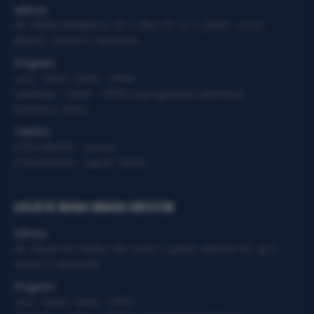
Adresa:
Str. Vintila Mihailescu, Nr 7, Bloc 57, sc 1, parter - acces
distinct, Sector 6, Bucuresti
Program:
Luni - Vineri: 10AM - 19PM
Sambata - 10AM - 14PM cu programare telefonica.
Duminica: Inchis
Telefon:
0721.049.875 - Service
0763.644.629 - Suport Tehnic
LOCATIE MIHAI BRAVU-DRISTOR
Adresa:
Str. Răcari Nr.14,Bloc 44, Scara 1, parter, interfon 03, ap 3,
Sector 3, Bucuresti
Program:
Luni - Vineri: 10AM - 19PM