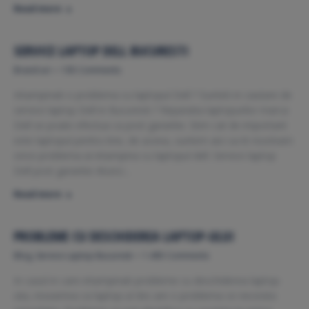
Read more
SERVICE LAPTOP DELL BUCURESTI
Brand-uri
105 Comments
Intampinati o problema cu laptopul Dell ? Sunteti in cautare de
service laptop Dell in Bucuresti ? Reparatia laptopurilor marca
Dell se poate efectua ca post garantie. Stim cat de important
este laptopul pentru tine, de aceea, suntem aici sa iti rezolvam
orice problema ai intampina cu laptopul dell. Service laptop
Dell post garantie Atunci…
Read more
PROBLEME CU DESCHIDEREA LAPTOP-ULUI
Blog
,
Service Laptop Bucuresti
1.495 Comments
In cazul in care intampinati probleme cu deschiderea laptop-
ului, inseamna ca laptop-ul dvs are o problema ce necesita