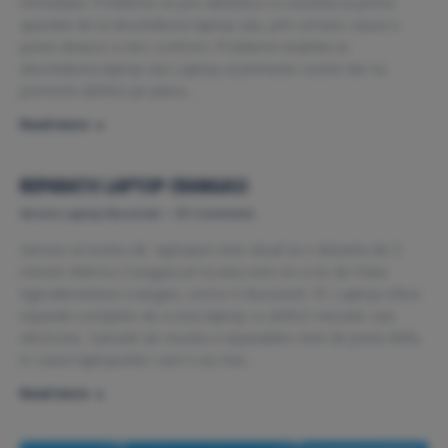
remediata. Probleme se pot identifica cu usurinta la prima
aparatie de la deschiderea laptop-ului, prin urmare cauza o
puteti deduce si dvs conform: Probleme intalnite la
deschiderea laptop-ului Laptop-ul primeste curent dar nu
porneste (defect pe placa…
Read more
REPARATII LAPTOP CRANGASI
Service Laptop Bucuresti
35 Comments
Service-ul nostru de laptopuri este situat la o distanta de 5
minute Metrou Crangasi,iar locatia este vis a vis de Piata
Agroalimentara Crangasi, sector 6 Bucuresti. PC Laptop ofera
reparatii complete de a unui laptop cu defect mecanic sau
electronic. Sansele de reusita a reparatiilor este de peste 80%,
in cazuri laptopurilor care n-au mai…
Read more