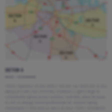
SECTOR 4
Sector
4 Comments
Oferim repararea oricarui defect mecanic sau electronic al unui
laptop pe toata raza sectorului 4.Detinem o gama larga de
componente laptop (ecran, tastaturi, hard disk, placa de baza)
la care se adauga servicii profesionale de curatare laptop,
mentenanta si interventii pe placa de baza. Pentru remedierea