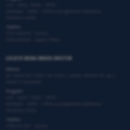
Luni - Vineri: 10AM - 19PM
Sambata - 10AM - 14PM cu programare telefonica.
Duminica: Inchis
Telefon:
0721.049.875 - Service
0763.644.629 - Suport Tehnic
LOCATIE MIHAI BRAVU-DRISTOR
Adresa:
Str. Răcari Nr.14,Bloc 44, Scara 1, parter, interfon 03, ap 3,
Sector 3, Bucuresti
Program:
Luni - Vineri: 10AM - 19PM
Sambata - 10AM - 14PM cu programare telefonica.
Duminica: Inchis
Telefon:
0765.941.097 - Service