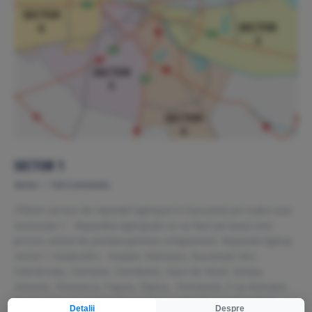
SECTOR 1
Sector
104 Comments
Oferim servicii de reparatii laptopuri in bucuresti pe toata raza
sectorului 1. Reparatia laptopului se va face pe baza unui
proces verbal de predare/primire echipament. Reparatii laptop
sector 1 Aviatorilor, Aviaţiei, Băneasa, Bucureştii Noi,
Dămăroaia, Domenii, Dorobanţi, Gara de Nord, Griviţa,
Victoriei, Floreasca, Pajura, Pipera, Primăverii, P-ţa Romană
Serviciul de reparatii laptop pentru cartierele mentionatate…
Detalii
Despre