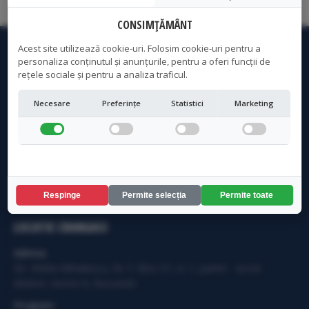
Read more
CONSIMȚĂMÂNT
Acest site utilizează cookie-uri. Folosim cookie-uri pentru a
personaliza conținutul și anunțurile, pentru a oferi funcții de
rețele sociale și pentru a analiza traficul.
Necesare
Preferințe
Statistici
Marketing
Service Laptop Bucuresti | Curatare Laptop Bucuresti | PC
Laptop Bucuresti
Respinge
Permite selecția
Permite toate
LOCATIE CRANGASI
Adresa:
Str. Vintila Mihailescu, Nr 7, Bloc 57, sc 1, parter - acces
distinct, Sector 6, Bucuresti
Program: