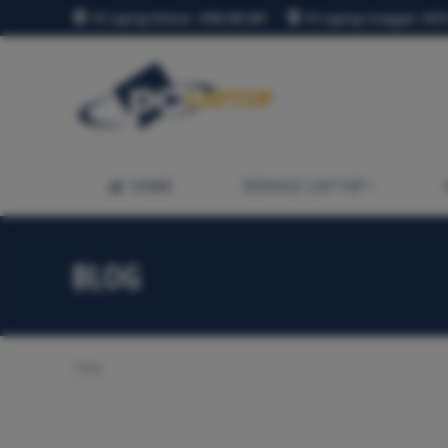
PC Laptop Dristor : 0765.941.097
PC Laptop Crangasi : 0721
HOME
SERVICE LAPTOP
HOME
SERVICE LAPTOP
BLOG
Title