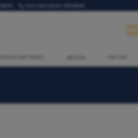
.049.875
Piese si alte solicitari : 0763.644.629
SERVICII SOFTWARE
BLOG
PRETURI
Verif
Trimi
SERVICII SOFTWARE
BLOG
PRETURI