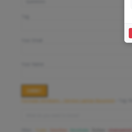
Tag
Your Email
Your Name
Formular intrebare – Service Laptop Bucuresti
›
Tag: 
Filter:
Toate
Deschise
Rezolvate
Închise
Unanswered