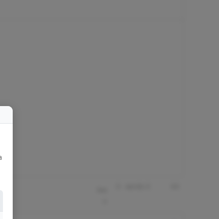
a
u
0
0
0:0