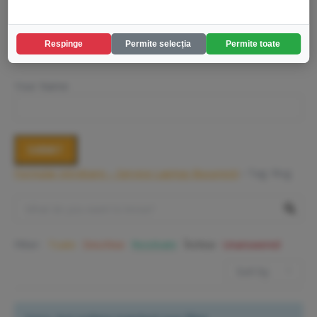
Your Email
Respinge
Permite selecția
Permite toate
Your Name
Formular intrebare – Service Laptop Bucuresti
›
Tag: Rog
Filter:
Toate
Deschise
Rezolvate
Închise
Unanswered