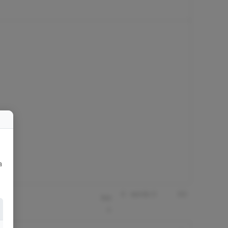
a
u
0
0
0:0