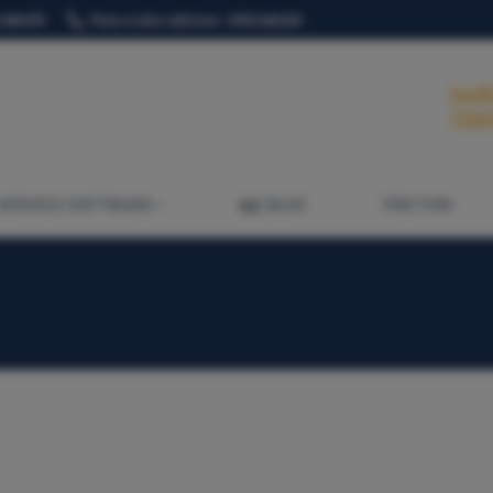
.049.875
Piese si alte solicitari : 0763.644.629
SERVICII SOFTWARE
BLOG
PRETURI
Verif
Trimi
SERVICII SOFTWARE
BLOG
PRETURI