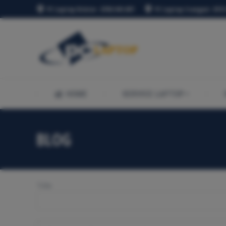
PC Laptop Dristor : 0765.941.097
PC Laptop Crangasi : 0721
HOME
SERVICE LAPTOP
HOME
SERVICE LAPTOP
BLOG
Title