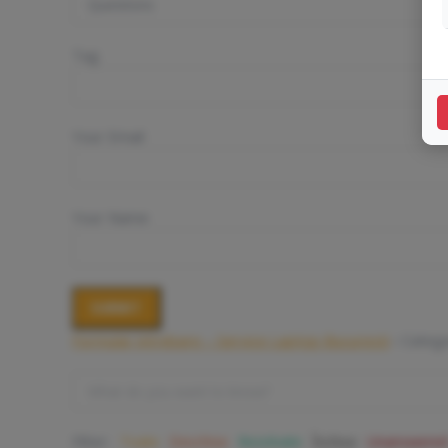
Tag
Your Email
Your Name
Formular intrebare – Service Laptop Bucuresti
›
Catego
Filter:
Toate
Deschise
Rezolvate
Închise
Unanswered