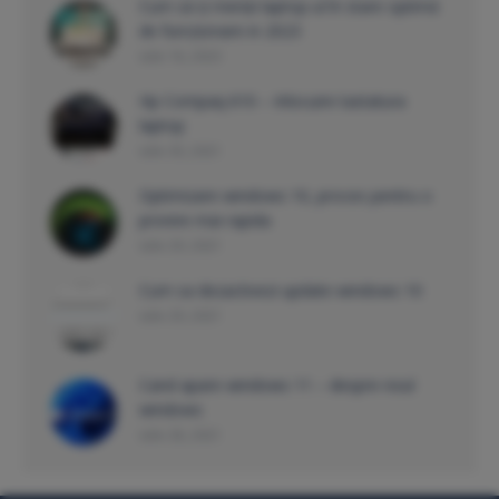
Cum să-ți menții laptop-ul în stare optimă
de funcționare in 2023
iulie 18, 2023
Hp Compaq 610 – Inlocuire tastatura
laptop
iulie 30, 2021
Optimizare windows 10, proces pentru o
pronire mai rapida
iulie 29, 2021
Cum sa dezactivezi update windows 10
iulie 29, 2021
Cand apare windows 11 – despre noul
windows
iulie 28, 2021