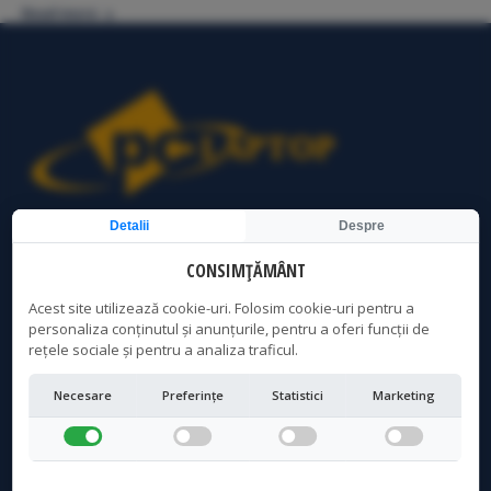
Read more
Detalii
Despre
Service Laptop Bucuresti | Curatare Laptop Bucuresti | PC
Laptop Bucuresti
CONSIMȚĂMÂNT
Acest site utilizează cookie-uri. Folosim cookie-uri pentru a
personaliza conținutul și anunțurile, pentru a oferi funcții de
LOCATIE CRANGASI
rețele sociale și pentru a analiza traficul.
Adresa:
Necesare
Preferințe
Statistici
Marketing
Str. Vintila Mihailescu, Nr 7, Bloc 57, sc 1, parter - acces
distinct, Sector 6, Bucuresti
Program:
Luni - Vineri: 10AM - 19PM