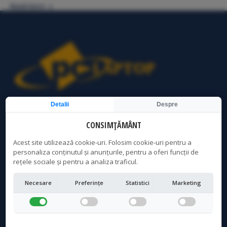
Read more
Detalii
Despre
Service Laptop Bucuresti | Curatare Laptop Bucuresti | PC
Laptop Bucuresti
CONSIMȚĂMÂNT
Acest site utilizează cookie-uri. Folosim cookie-uri pentru a
personaliza conținutul și anunțurile, pentru a oferi funcții de
LOCATIE CRANGASI
rețele sociale și pentru a analiza traficul.
Adresa:
Necesare
Preferințe
Statistici
Marketing
Str. Vintila Mihailescu, Nr 7, Bloc 57, sc 1, parter - acces
distinct, Sector 6, Bucuresti
Program:
Luni - Vineri: 10AM - 19PM