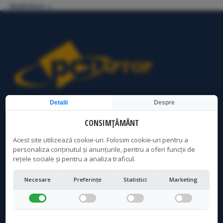
Read more
Detalii
Despre
Service Laptop Bucuresti | Curatare Laptop Bucuresti | PC
Laptop Bucuresti
CONSIMȚĂMÂNT
Acest site utilizează cookie-uri. Folosim cookie-uri pentru a
personaliza conținutul și anunțurile, pentru a oferi funcții de
LOCATIE CRANGASI
rețele sociale și pentru a analiza traficul.
Adresa:
Necesare
Preferințe
Statistici
Marketing
Str. Vintila Mihailescu, Nr 7, Bloc 57, sc 1, parter - acces
distinct, Sector 6, Bucuresti
Program:
Luni - Vineri: 10AM - 19PM