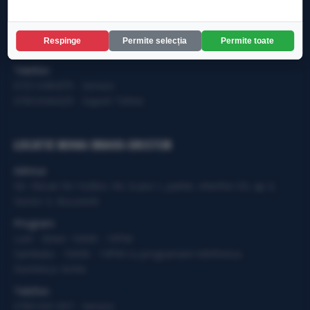
Program:
Luni - Vineri: 10AM - 19PM
Sambata - 10AM - 14PM cu programare telefonica.
Respinge
Permite selecția
Permite toate
Duminica: Inchis
Telefon:
0721.049.875 - Service
0763.644.629 - Suport Tehnic
LOCATIE MIHAI BRAVU-DRISTOR
Adresa:
Str. Răcari Nr.14,Bloc 44, Scara 1, parter, interfon 03, ap 3,
Sector 3, Bucuresti
Program:
Luni - Vineri: 10AM - 19PM
Sambata - 10AM - 14PM cu programare telefonica.
Duminica: Inchis
Telefon:
0765.941.097 - Service