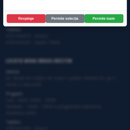
Program:
Luni - Vineri: 10AM - 19PM
Sambata - 10AM - 14PM cu programare telefonica.
Respinge
Permite selecția
Permite toate
Duminica: Inchis
Telefon:
0721.049.875 - Service
0763.644.629 - Suport Tehnic
LOCATIE MIHAI BRAVU-DRISTOR
Adresa:
Str. Răcari Nr.14,Bloc 44, Scara 1, parter, interfon 03, ap 3,
Sector 3, Bucuresti
Program:
Luni - Vineri: 10AM - 19PM
Sambata - 10AM - 14PM cu programare telefonica.
Duminica: Inchis
Telefon:
0765.941.097 - Service