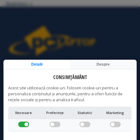
Read more
Detalii
Despre
Service Laptop Bucuresti | Curatare Laptop Bucuresti | PC
Laptop Bucuresti
CONSIMȚĂMÂNT
Acest site utilizează cookie-uri. Folosim cookie-uri pentru a
personaliza conținutul și anunțurile, pentru a oferi funcții de
LOCATIE CRANGASI
rețele sociale și pentru a analiza traficul.
Adresa:
Necesare
Preferințe
Statistici
Marketing
Str. Vintila Mihailescu, Nr 7, Bloc 57, sc 1, parter - acces
distinct, Sector 6, Bucuresti
Program:
Luni - Vineri: 10AM - 19PM