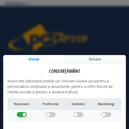
Read more
Detalii
Despre
Service Laptop Bucuresti | Curatare Laptop Bucuresti | PC
Laptop Bucuresti
CONSIMȚĂMÂNT
Acest site utilizează cookie-uri. Folosim cookie-uri pentru a
personaliza conținutul și anunțurile, pentru a oferi funcții de
LOCATIE CRANGASI
rețele sociale și pentru a analiza traficul.
Adresa:
Necesare
Preferințe
Statistici
Marketing
Str. Vintila Mihailescu, Nr 7, Bloc 57, sc 1, parter - acces
distinct, Sector 6, Bucuresti
Program:
Luni - Vineri: 10AM - 19PM